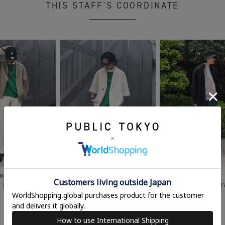
THIS STAFF'S COORDINATE
UMAE
JINGUMAE
JINGUMAE
 翔后
175cm
宮崎 翔后
175cm
宮崎 翔后
1