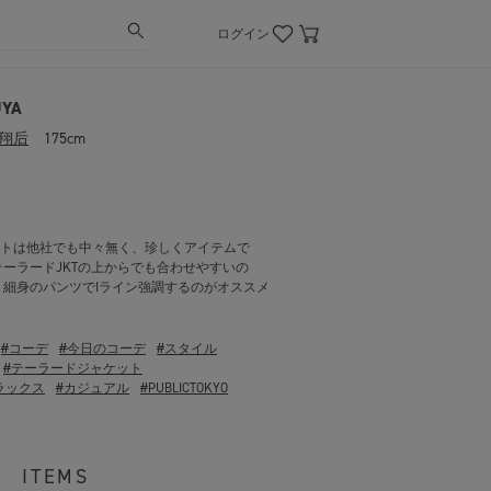
ログイン
UYA
翔后
175cm
トは他社でも中々無く、珍しくアイテムで
テーラードJKTの上からでも合わせやすいの
 細身のパンツでIライン強調するのがオススメ
#コーデ
#今日のコーデ
#スタイル
#テーラードジャケット
ラックス
#カジュアル
#PUBLICTOKYO
ITEMS