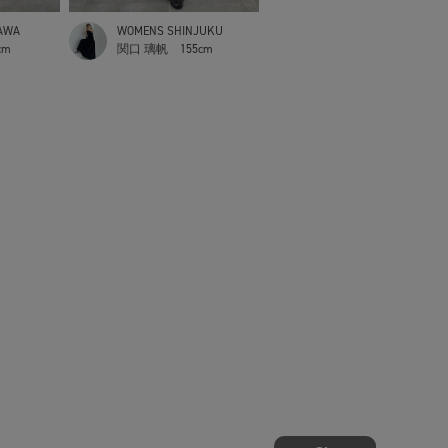
AWA
WOMENS SHINJUKU
cm
関口 璃帆
155cm