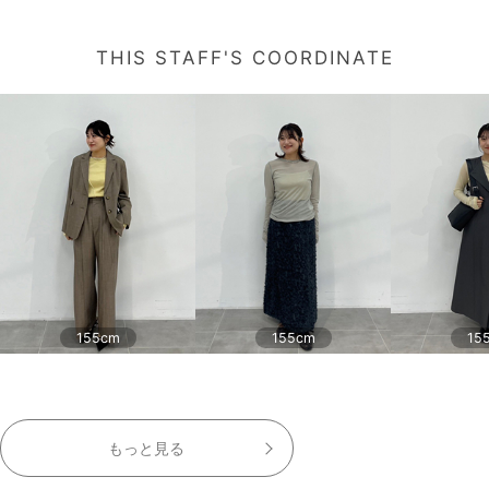
THIS STAFF'S COORDINATE
155cm
155cm
15
もっと見る