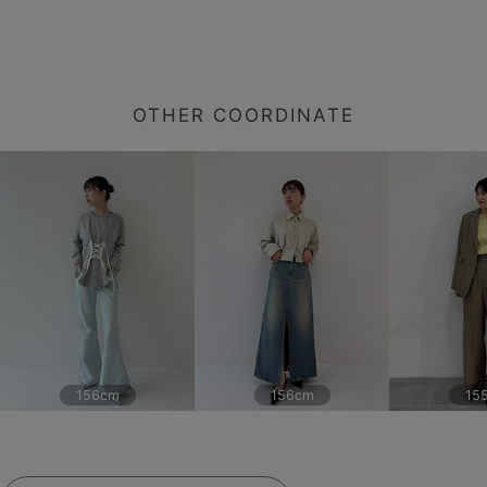
OTHER COORDINATE
156cm
156cm
15