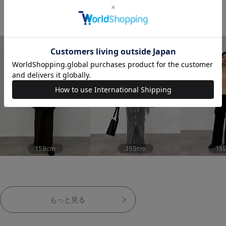
THIS STAFF'S COORDINATE
159cm
159cm
15
もっと見る