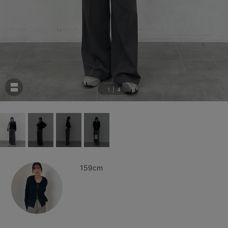
1
|
4
159cm