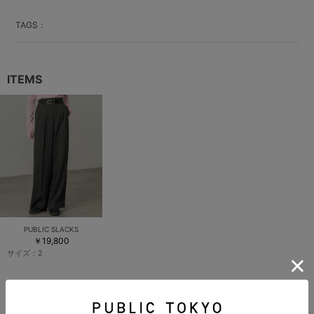
TAGS：
ITEMS
PUBLIC SLACKS
￥19,800
サイズ：
2