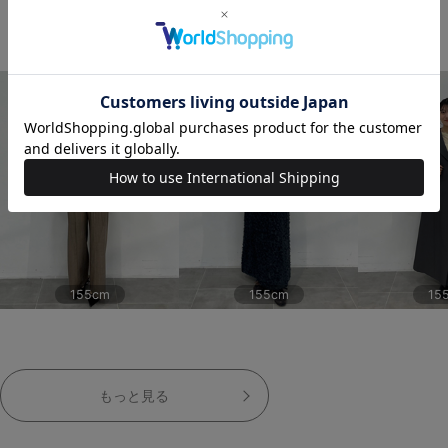
THIS STAFF'S COORDINATE
155cm
155cm
15
もっと見る