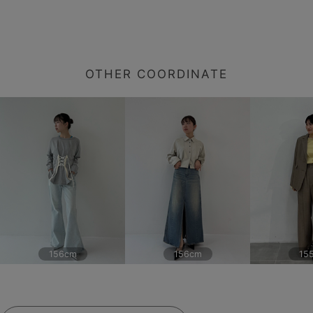
OTHER COORDINATE
156cm
156cm
15