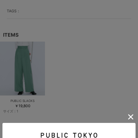
TAGS：
ITEMS
PUBLIC SLACKS
￥19,800
サイズ：
1