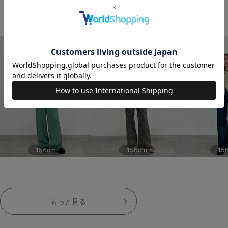
THIS STAFF'S COORDINATE
156cm
156cm
15
もっと見る