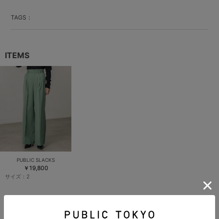
TAGS：
ITEMS
PUBLIC SLACKS
￥19,800
サイズ：
2