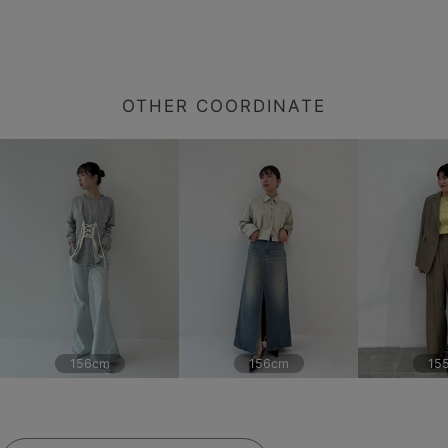
OTHER COORDINATE
156cm
156cm
15