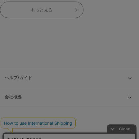
もっと見る
ヘルプ/ガイド
会社概要