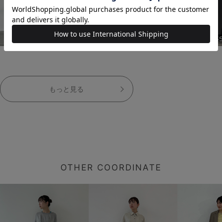
155cm
155cm
15
もっと見る
OTHER COORDINATE