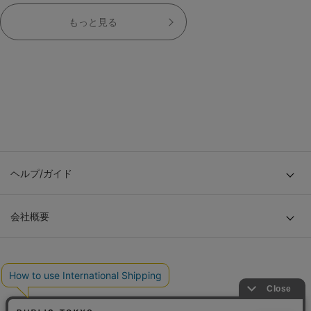
もっと見る
ヘルプ/ガイド
会社概要