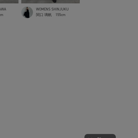
AWA
WOMENS SHINJUKU
cm
関口 璃帆
155cm