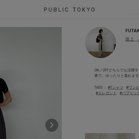
FUTA
坂上 
ON／OFFどちらでも活躍
事で、ゆったりと着れます
TAGS：
#Tシャツ
#ワン
#エレガント
#パブリッ