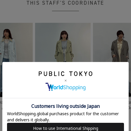
THIS STAFF'S COORDINATE
KOTAMAGAWA
FUTAKOTAMAGAWA
FUTAKOTAMAG
 晶
160cm
坂上 晶
160cm
坂上 晶
160