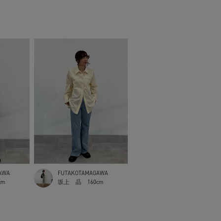
AWA
FUTAKOTAMAGAWA
cm
坂上 晶
160cm