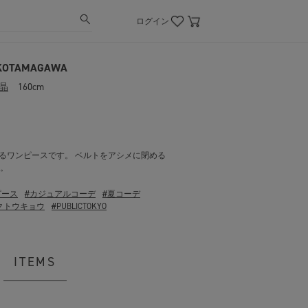
ログイン
KOTAMAGAWA
晶
160cm
するワンピースです。 ベルトをアシメに閉める
。
ピース
#カジュアルコーデ
#夏コーデ
クトウキョウ
#PUBLICTOKYO
ITEMS