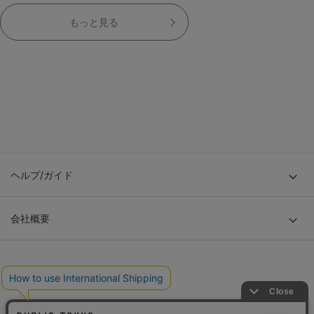
もっと見る
ヘルプ/ガイド
会社概要