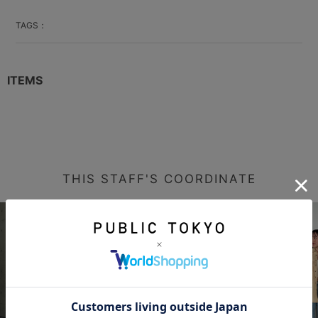
TAGS：
ITEMS
THIS STAFF'S COORDINATE