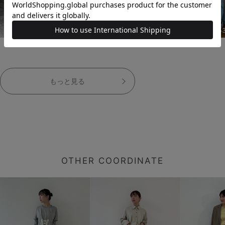
153cm
153cm
15
もっと見る
OTHER COORDINATE