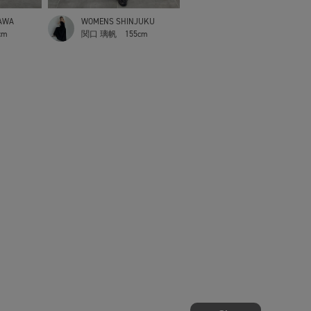
AWA
WOMENS SHINJUKU
cm
関口 璃帆
155cm