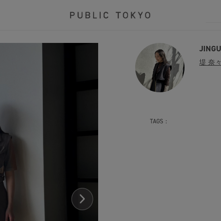
JING
堤 奈
TAGS：