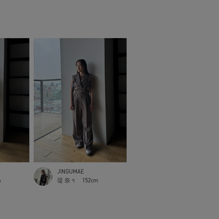
JINGUMAE
m
堤 奈々
152cm