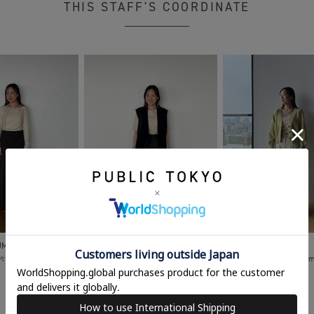
THIS STAFF'S COORDINATE
UMAE
JINGUMAE
JINGUMAE
々
152cm
堤 奈々
152cm
堤 奈々
152c