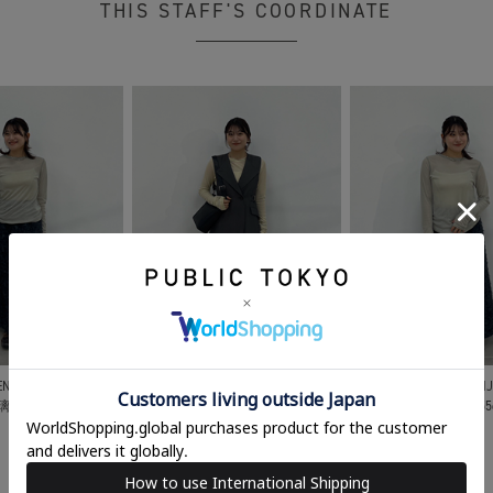
THIS STAFF'S COORDINATE
NS SHINJUKU
WOMENS SHINJUKU
WOMENS SHIN
 璃帆
155cm
関口 璃帆
155cm
関口 璃帆
15