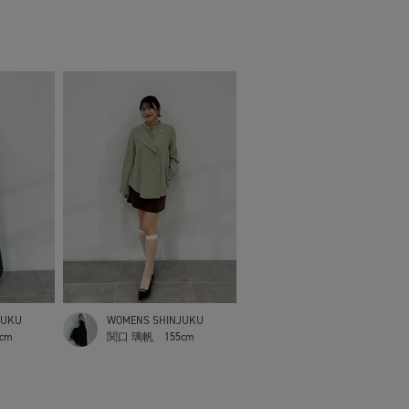
JUKU
WOMENS SHINJUKU
5cm
関口 璃帆
155cm