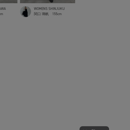
AWA
WOMENS SHINJUKU
cm
関口 璃帆
155cm