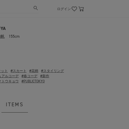
ログイン
UYA
璃帆
155cm
ケット
#スカート
#花柄
#スタイリング
ュアルコーデ
#春コーデ
#新作
クトウキョウ
#PUBLICTOKYO
ITEMS