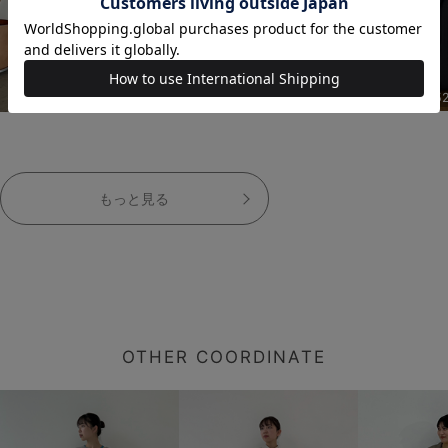
152cm
152cm
15
もっと見る
OTHER COORDINATE