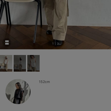
1
|
3
152cm