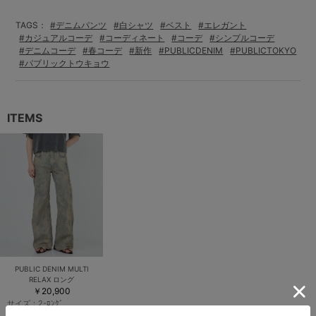
TAGS：
#デニムパンツ
#白シャツ
#ベスト
#エレガント
#カジュアルコーデ
#コーディネート
#コーデ
#シンプルコーデ
#デニムコーデ
#春コーデ
#新作
#PUBLICDENIM
#PUBLICTOKYO
#パブリックトウキョウ
ITEMS
PUBLIC DENIM MULTI
RELAX ロング
￥20,900
サイズ：
2-ﾛﾝｸﾞ