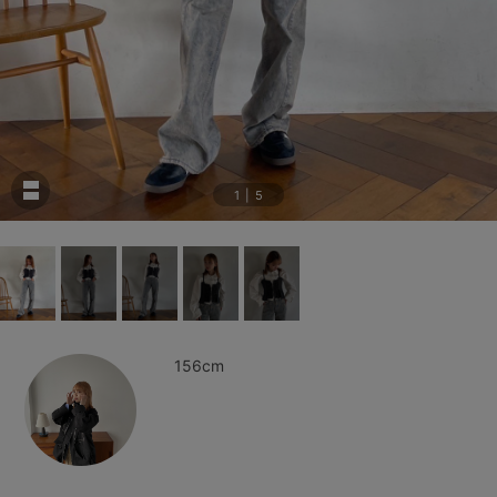
1
|
5
156cm