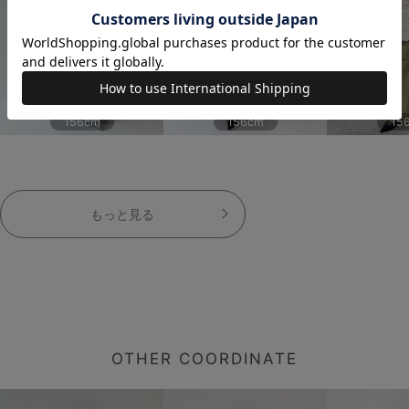
156cm
156cm
15
もっと見る
OTHER COORDINATE