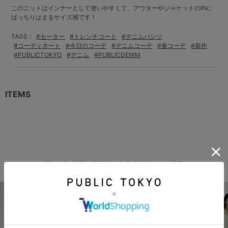
このニットはインナーとして使いやすくて、アウターやジャケットのINに
ばっちりはまるサイズ感です！
TAGS：
#セーター
#トレンチコート
#デニムパンツ
#コーディネート
#今日のコーデ
#デニムコーデ
#春コーデ
#新作
#PUBLICTOKYO
#デニム
#PUBLICDENIM
ITEMS
THIS STAFF'S COORDINATE