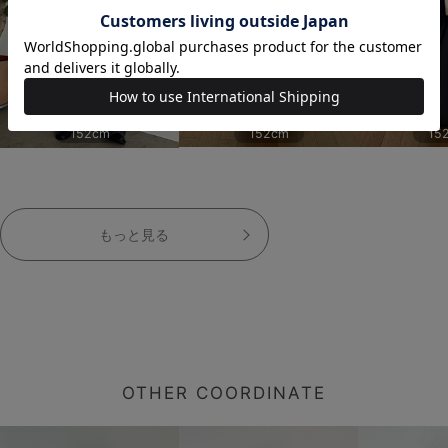
152cm
152cm
15
もっと見る
OTHER COORDINATE