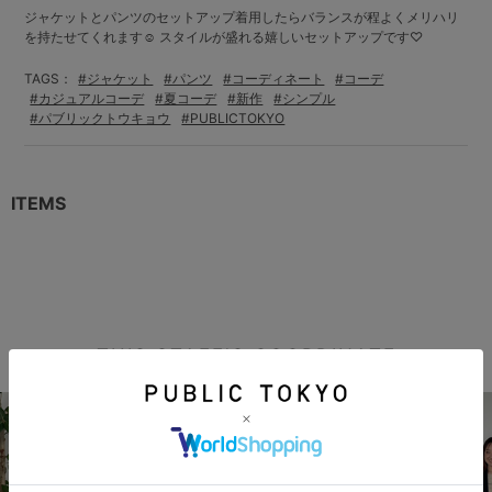
ジャケットとパンツのセットアップ着用したらバランスが程よくメリハリ
を持たせてくれます☺︎ スタイルが盛れる嬉しいセットアップです♡
TAGS：
#ジャケット
#パンツ
#コーディネート
#コーデ
#カジュアルコーデ
#夏コーデ
#新作
#シンプル
#パブリックトウキョウ
#PUBLICTOKYO
ITEMS
THIS STAFF'S COORDINATE