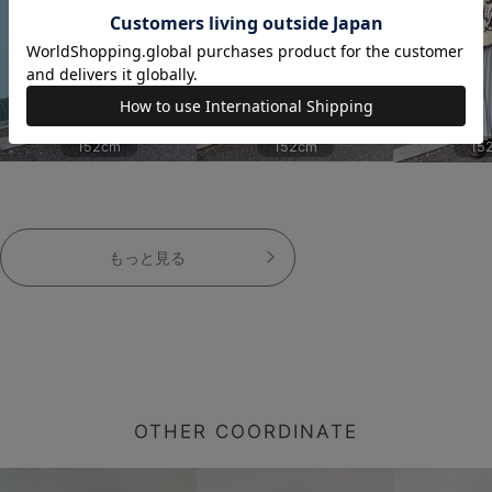
152cm
152cm
15
もっと見る
OTHER COORDINATE