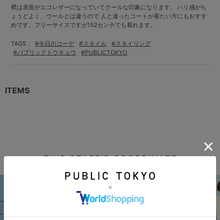
襟は表面がエコレザーになっていてクールな印象になります。 ハリ感がち
ょうどよく、ウールとは違うので 人と違ったコートが着たい方にもおすす
めです。フリーサイズですが152センチでも着れます。
TAGS：
#今日のコーデ
#スタイル
#スタイリング
#パブリックトウキョウ
#PUBLICTOKYO
ITEMS
THIS STAFF'S COORDINATE