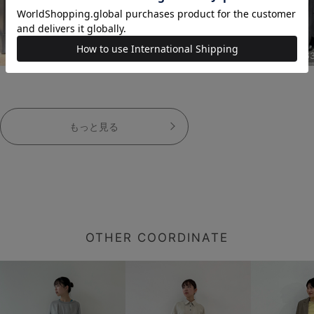
163cm
163cm
16
もっと見る
OTHER COORDINATE