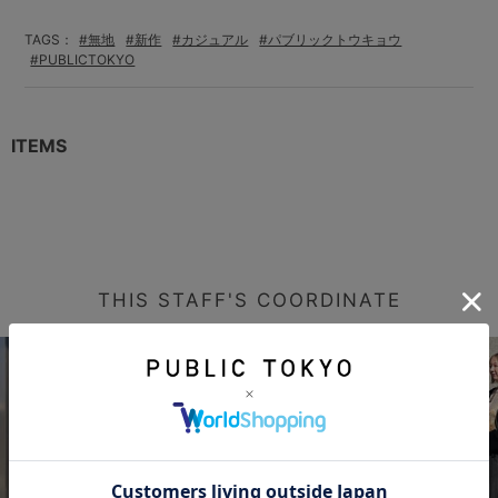
TAGS：
#無地
#新作
#カジュアル
#パブリックトウキョウ
#PUBLICTOKYO
ITEMS
THIS STAFF'S COORDINATE