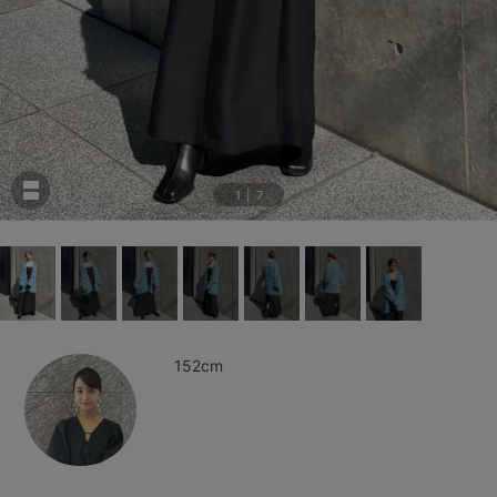
1
|
7
152cm