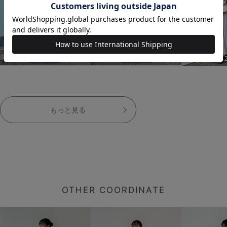
152cm
152cm
15
もっと見る
OTHER COORDINATE