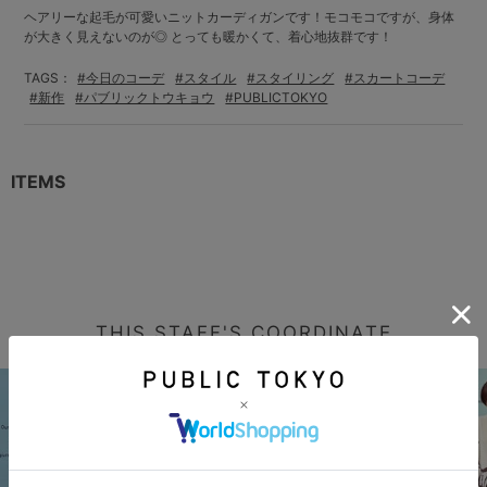
ヘアリーな起毛が可愛いニットカーディガンです！モコモコですが、身体
が大きく見えないのが◎ とっても暖かくて、着心地抜群です！
TAGS：
#今日のコーデ
#スタイル
#スタイリング
#スカートコーデ
#新作
#パブリックトウキョウ
#PUBLICTOKYO
ITEMS
THIS STAFF'S COORDINATE