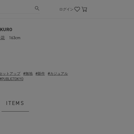
ログイン
UKURO
優花
163cm
#セットアップ
#無地
#新作
#カジュアル
#PUBLICTOKYO
ITEMS