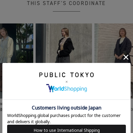
THIS STAFF'S COORDINATE
UKURO
IKEBUKURO
IKEBUKURO
 優花
163cm
福田 優花
163cm
福田 優花
16