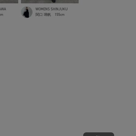
AWA
WOMENS SHINJUKU
cm
関口 璃帆
155cm