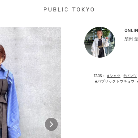
ONLIN
須田 
TAGS：
#シャツ
#パンツ
#パブリックトウキョウ