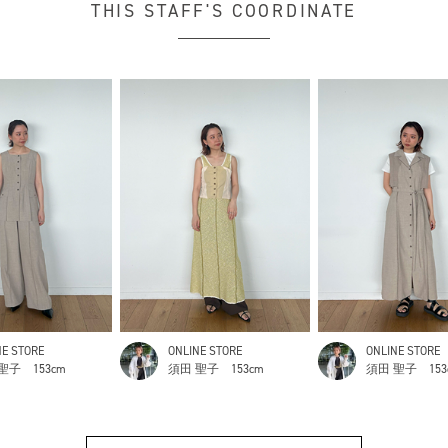
THIS STAFF'S COORDINATE
NE STORE
ONLINE STORE
ONLINE STORE
 聖子
153cm
須田 聖子
153cm
須田 聖子
15