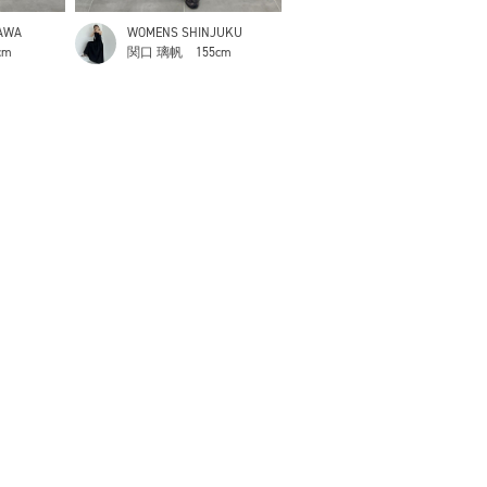
AWA
WOMENS SHINJUKU
cm
関口 璃帆
155cm