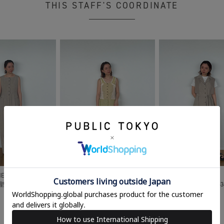
THIS STAFF'S COORDINATE
NE STORE
ONLINE STORE
ONLINE STORE
 聖子
153cm
須田 聖子
153cm
須田 聖子
15