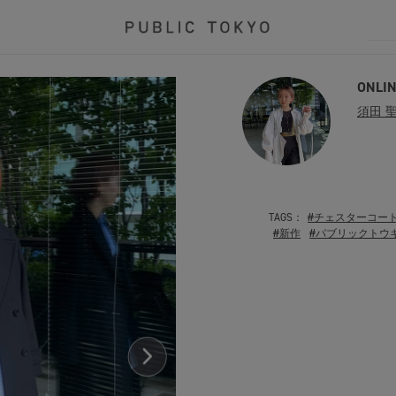
ONLIN
須田 
TAGS：
#チェスターコー
#新作
#パブリックトウ