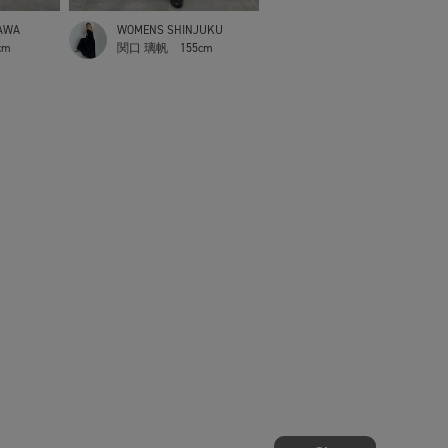
AWA
WOMENS SHINJUKU
cm
関口 璃帆
155cm