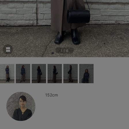
1
|
6
152cm