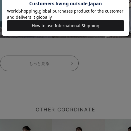
152cm
152cm
15
もっと見る
OTHER COORDINATE