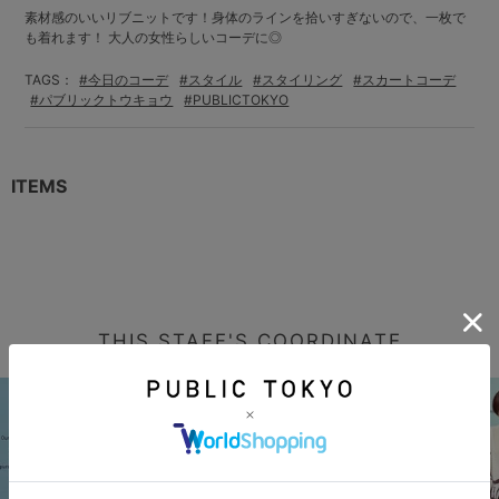
素材感のいいリブニットです！身体のラインを拾いすぎないので、一枚で
も着れます！ 大人の女性らしいコーデに◎
TAGS：
#今日のコーデ
#スタイル
#スタイリング
#スカートコーデ
#パブリックトウキョウ
#PUBLICTOKYO
ITEMS
THIS STAFF'S COORDINATE