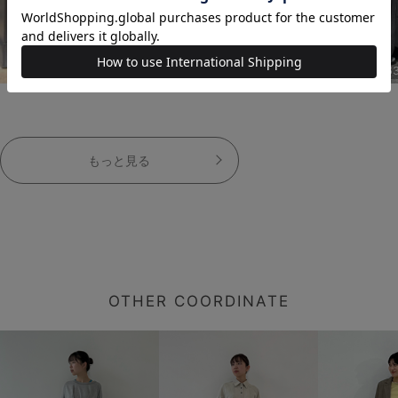
163cm
163cm
16
もっと見る
OTHER COORDINATE