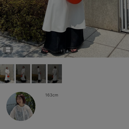
1
|
4
163cm