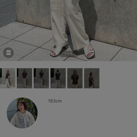
1
|
6
163cm