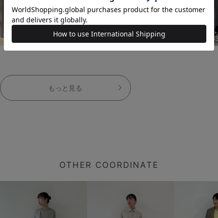
163cm
163cm
16
もっと見る
OTHER COORDINATE