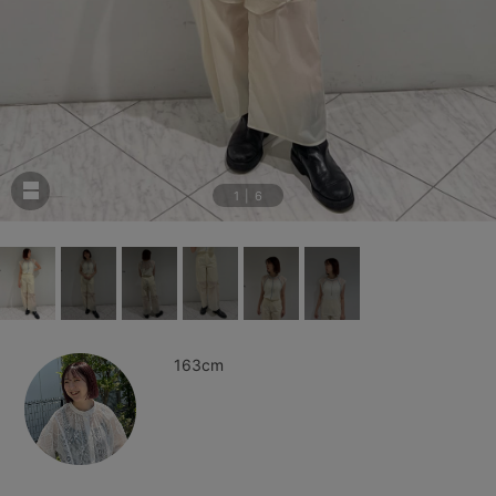
1
|
6
163cm