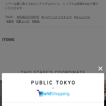
シアーは夏に取り入れたいアイテムの１つ。 トップスは前後2wayで着て
いただけます。
TAGS：
#PUBLICTOKYO
#パブリックトウキョウ
#カジュアル
#新作
#夏コーデ
#無地
ITEMS
THIS STAFF'S COORDINATE