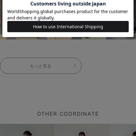
163cm
163cm
16
もっと見る
OTHER COORDINATE