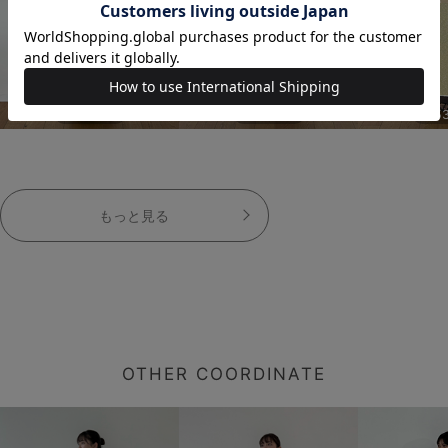
153cm
153cm
15
もっと見る
OTHER COORDINATE