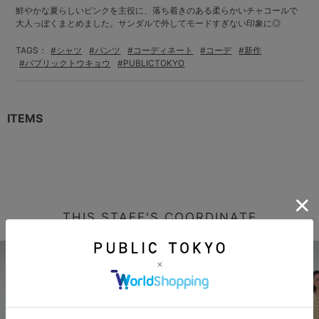
鮮やかな夏らしいピンクを主役に、落ち着きのある柔らかいチャコールで
大人っぽくまとめました。サンダルで外してモードすぎない印象に◎
TAGS：
#シャツ
#パンツ
#コーディネート
#コーデ
#新作
#パブリックトウキョウ
#PUBLICTOKYO
ITEMS
THIS STAFF'S COORDINATE