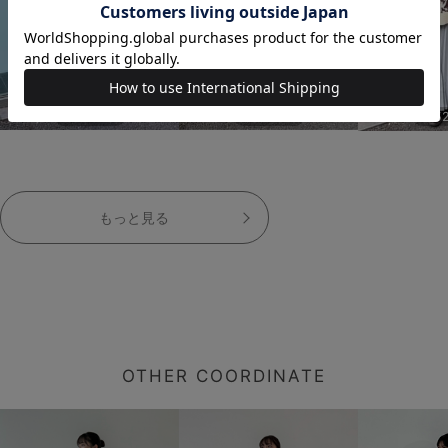
152cm
152cm
15
もっと見る
OTHER COORDINATE