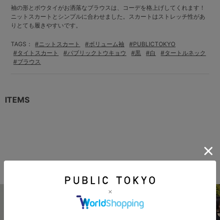
袖の形とボウタイがお洒落なブラウスは、コーデを格上げしてくれます！
ニットスカートとシンプルに合わせました。スカートはストレッチ性があ
りとても履きやすいです。
TAGS：
#ニットスカート
#ボリューム袖
#PUBLICTOKYO
#タイトスカート
#パブリックトウキョウ
#黒
#白
#タートルネック
#ブラウス
ITEMS
THIS STAFF'S COORDINATE