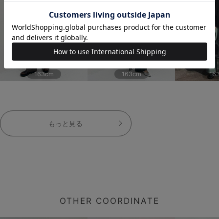
163cm
163cm
16
もっと見る
OTHER COORDINATE