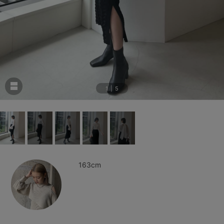
1
|
5
163cm