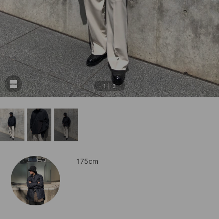
1
|
3
175cm