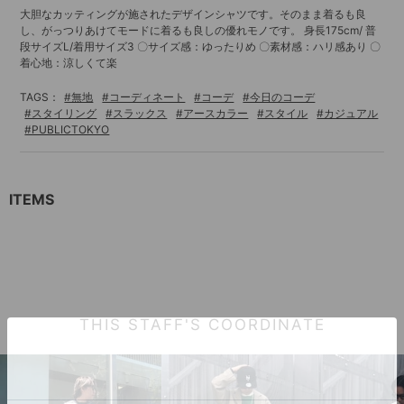
大胆なカッティングが施されたデザインシャツです。そのまま着るも良
し、がっつりあけてモードに着るも良しの優れモノです。 身長175cm/ 普
段サイズL/着用サイズ3 〇サイズ感：ゆったりめ 〇素材感：ハリ感あり 〇
着心地：涼しくて楽
TAGS：
#無地
#コーディネート
#コーデ
#今日のコーデ
#スタイリング
#スラックス
#アースカラー
#スタイル
#カジュアル
#PUBLICTOKYO
ITEMS
THIS STAFF'S COORDINATE