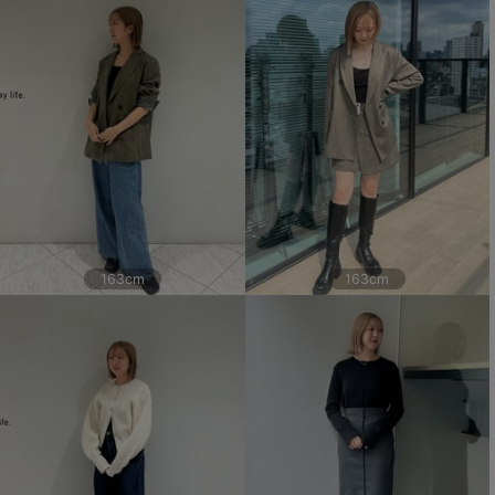
163cm
163cm