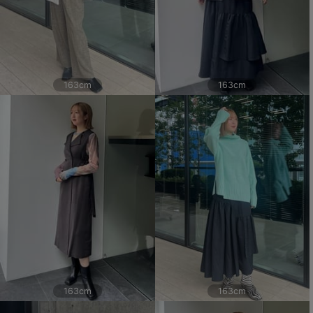
163cm
163cm
163cm
163cm