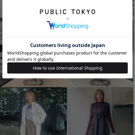
163cm
163cm