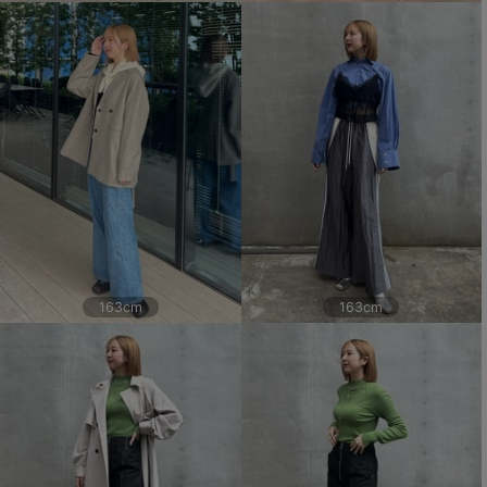
163cm
163cm