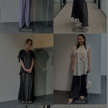
152cm
153cm
152cm
152cm