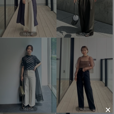
153cm
152cm
152cm
153cm