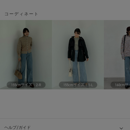
コーディネート
サイズ：
サイズ：
サ
155cm
2-R
155cm
1-L
160cm
ヘルプ/ガイド