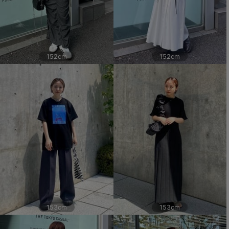
152cm
152cm
153cm
153cm