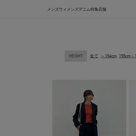
メンズ
ウィメンズ
デニム
特集
店舗
HEIGHT
全て
～154cm
155cm～