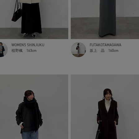
WOMENS SHINJUKU
FUTAKOTAMAGAWA
植野楓
163cm
坂上 晶
160cm