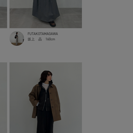
FUTAKOTAMAGAWA
坂上 晶
160cm