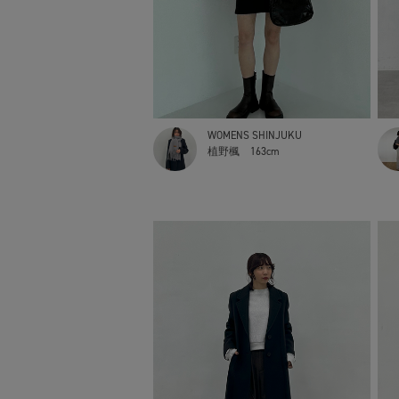
WOMENS SHINJUKU
植野楓
163cm