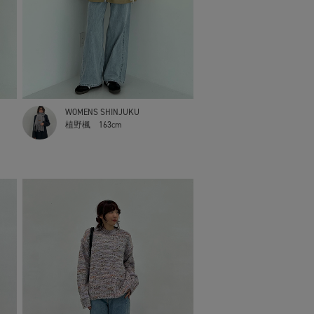
WOMENS SHINJUKU
植野楓
163cm