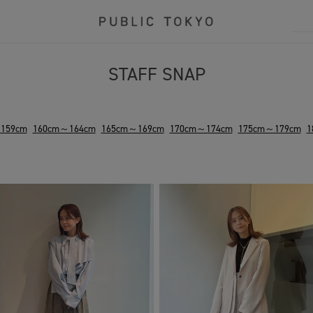
STAFF SNAP
159cm
160cm～164cm
165cm～169cm
170cm～174cm
175cm～179cm
1