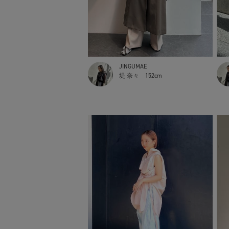
JINGUMAE
堤 奈々
152cm