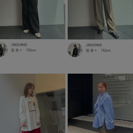
JINGUMAE
JINGUMAE
堤 奈々
152cm
堤 奈々
152cm