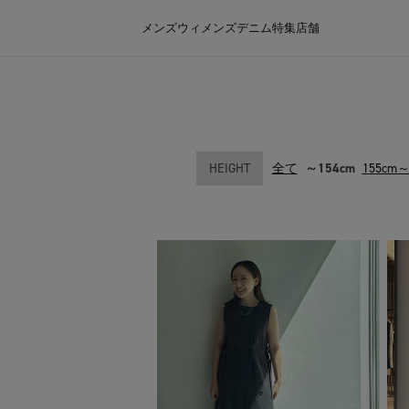
メンズ
ウィメンズ
デニム
特集
店舗
HEIGHT
全て
～154cm
155cm～