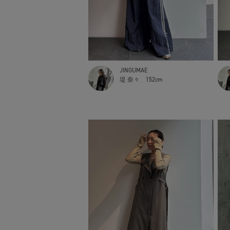
JINGUMAE
堤 奈々
152cm