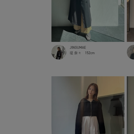
JINGUMAE
堤 奈々
152cm